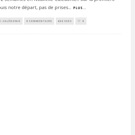
puis notre départ, pas de prises
...
PLUS...
E-CALÉDONIE
0 COMMENTAIRE
636 VUES
0