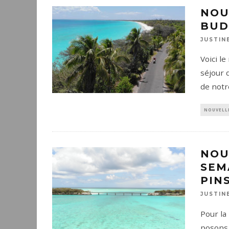
NOU
BUD
JUSTIN
Voici l
séjour 
de notr
NOUVELL
NOU
SEM
PIN
JUSTIN
Pour la
posons 