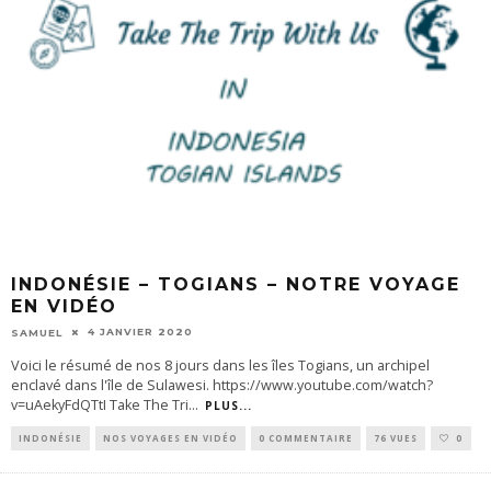
INDONÉSIE – TOGIANS – NOTRE VOYAGE
EN VIDÉO
4 JANVIER 2020
SAMUEL
Voici le résumé de nos 8 jours dans les îles Togians, un archipel
enclavé dans l'île de Sulawesi. https://www.youtube.com/watch?
v=uAekyFdQTtI Take The Tri
...
PLUS...
INDONÉSIE
NOS VOYAGES EN VIDÉO
0 COMMENTAIRE
76 VUES
0