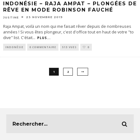
INDONÉSIE – RAJA AMPAT – PLONGÉES DE
RÊVE EN MODE ROBINSON FAUCHÉ
23 NOVEMBRE 2019
JUSTINE
Raja Ampat, voilà un nom qui me faisait rêver depuis de nombreuses
années ! Si vous êtes plongeur, c'est d'office tout en haut de votre "to
dive" list. C'était
...
PLUS...
INDONÉSIE
0 COMMENTAIRE
513 VUES
0
1
2