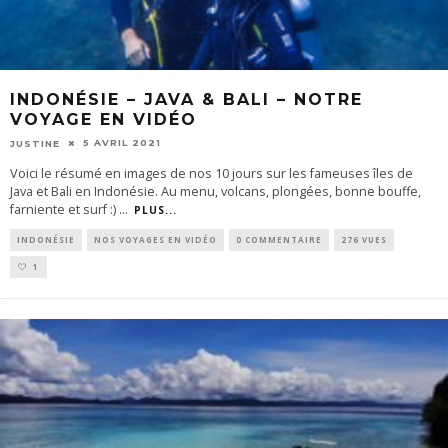
INDONÉSIE – JAVA & BALI – NOTRE
VOYAGE EN VIDÉO
5 AVRIL 2021
JUSTINE
Voici le résumé en images de nos 10 jours sur les fameuses îles de
Java et Bali en Indonésie. Au menu, volcans, plongées, bonne bouffe,
farniente et surf :)
...
PLUS...
INDONÉSIE
NOS VOYAGES EN VIDÉO
0 COMMENTAIRE
276 VUES
1