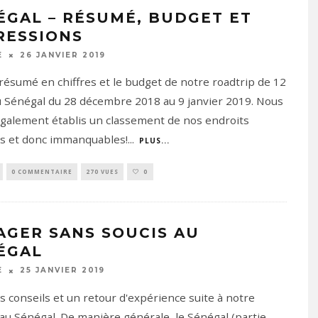
ÉGAL – RÉSUMÉ, BUDGET ET
RESSIONS
26 JANVIER 2019
E
e résumé en chiffres et le budget de notre roadtrip de 12
u Sénégal du 28 décembre 2018 au 9 janvier 2019. Nous
galement établis un classement de nos endroits
s et donc immanquables!
...
PLUS...
0 COMMENTAIRE
270 VUES
0
AGER SANS SOUCIS AU
ÉGAL
25 JANVIER 2019
E
os conseils et un retour d'expérience suite à notre
au Sénégal. De manière générale, le Sénégal (partie