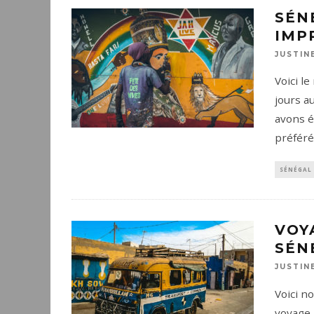
SÉN
IMP
JUSTIN
Voici l
jours a
avons é
préféré
SÉNÉGAL
VOY
SÉN
JUSTIN
Voici n
voyage 