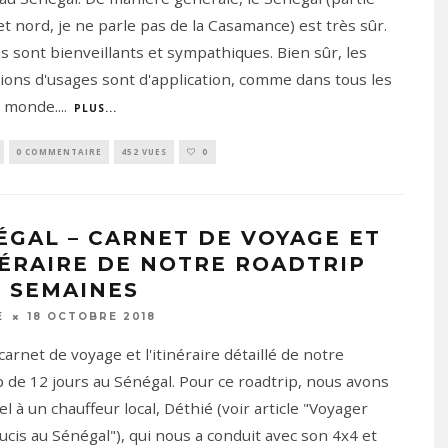
et nord, je ne parle pas de la Casamance) est très sûr.
s sont bienveillants et sympathiques. Bien sûr, les
ions d'usages sont d'application, comme dans tous les
u monde.
...
PLUS...
0 COMMENTAIRE
452 VUES
0
ÉGAL – CARNET DE VOYAGE ET
NÉRAIRE DE NOTRE ROADTRIP
2 SEMAINES
18 OCTOBRE 2018
E
 carnet de voyage et l'itinéraire détaillé de notre
p de 12 jours au Sénégal. Pour ce roadtrip, nous avons
el à un chauffeur local, Déthié (voir article "Voyager
ucis au Sénégal"), qui nous a conduit avec son 4x4 et