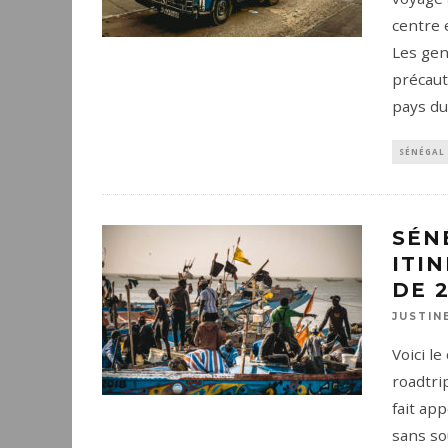
centre 
Les gen
précaut
pays d
SÉNÉGAL
SÉN
ITI
DE 
JUSTIN
Voici le
roadtri
fait app
sans so