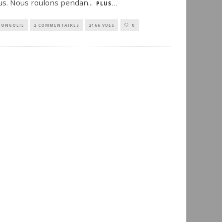
us. Nous roulons pendan
...
PLUS...
ONGOLIE
2 COMMENTAIRES
2166 VUES
0