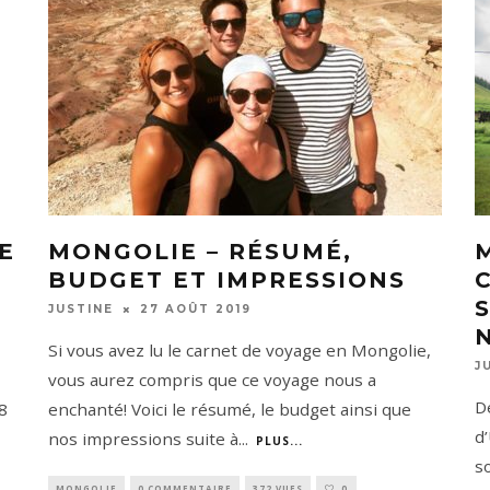
E
MONGOLIE – RÉSUMÉ,
BUDGET ET IMPRESSIONS
27 AOÛT 2019
JUSTINE
Si vous avez lu le carnet de voyage en Mongolie,
J
vous aurez compris que ce voyage nous a
D
8
enchanté! Voici le résumé, le budget ainsi que
d
nos impressions suite à
...
PLUS...
s
MONGOLIE
0 COMMENTAIRE
372 VUES
0