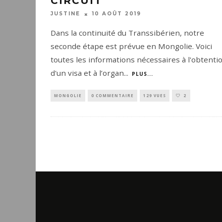
CIRCUIT
10 AOÛT 2019
JUSTINE
Dans la continuité du Transsibérien, notre
seconde étape est prévue en Mongolie. Voici
toutes les informations nécessaires à l'obtenti
d'un visa et à l’organ
...
PLUS...
MONGOLIE
0 COMMENTAIRE
129 VUES
2