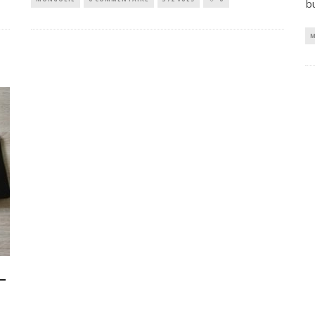
b
M
–