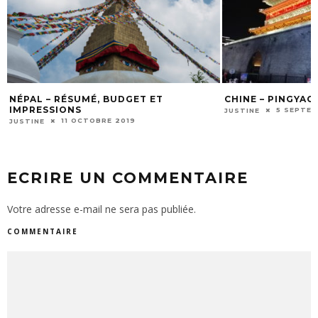
NÉPAL – RÉSUMÉ, BUDGET ET
CHINE – PINGYAO E
IMPRESSIONS
5 SEPTEMB
JUSTINE
11 OCTOBRE 2019
JUSTINE
ECRIRE UN COMMENTAIRE
Votre adresse e-mail ne sera pas publiée.
COMMENTAIRE