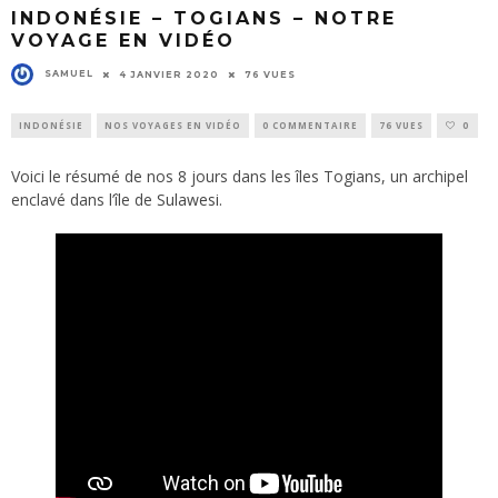
INDONÉSIE – TOGIANS – NOTRE
VOYAGE EN VIDÉO
SAMUEL
4 JANVIER 2020
76 VUES
INDONÉSIE
NOS VOYAGES EN VIDÉO
0 COMMENTAIRE
76 VUES
0
Voici le résumé de nos 8 jours dans les îles Togians, un archipel
enclavé dans l’île de
Sulawesi
.