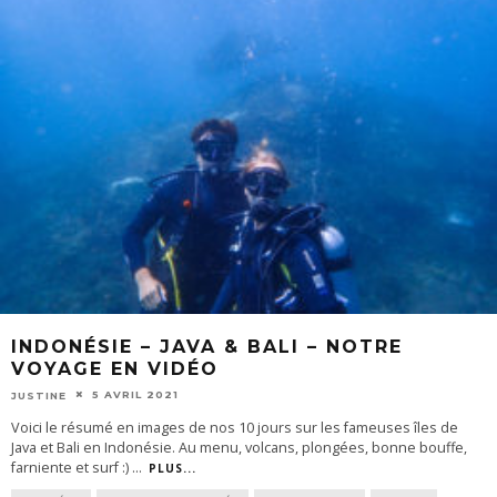
INDONÉSIE – JAVA & BALI – NOTRE
VOYAGE EN VIDÉO
5 AVRIL 2021
JUSTINE
Voici le résumé en images de nos 10 jours sur les fameuses îles de
Java et Bali en Indonésie. Au menu, volcans, plongées, bonne bouffe,
farniente et surf :)
...
PLUS...