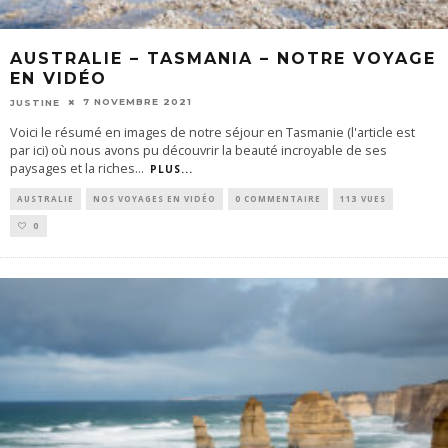
AUSTRALIE – TASMANIA – NOTRE VOYAGE
EN VIDÉO
7 NOVEMBRE 2021
JUSTINE
Voici le résumé en images de notre séjour en Tasmanie (l'article est
par ici) où nous avons pu découvrir la beauté incroyable de ses
paysages et la riches
...
PLUS...
AUSTRALIE
NOS VOYAGES EN VIDÉO
0 COMMENTAIRE
113 VUES
0