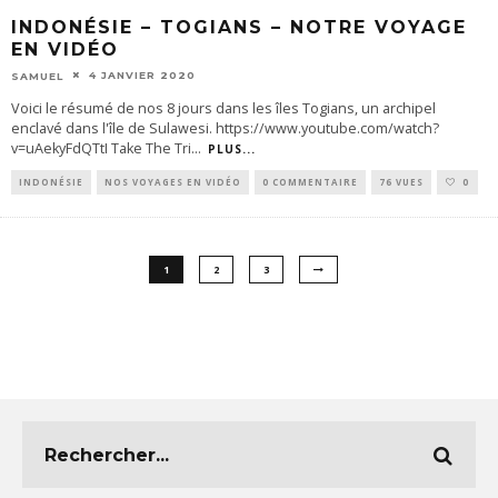
INDONÉSIE – TOGIANS – NOTRE VOYAGE
EN VIDÉO
4 JANVIER 2020
SAMUEL
Voici le résumé de nos 8 jours dans les îles Togians, un archipel
enclavé dans l'île de Sulawesi. https://www.youtube.com/watch?
v=uAekyFdQTtI Take The Tri
...
PLUS...
INDONÉSIE
NOS VOYAGES EN VIDÉO
0 COMMENTAIRE
76 VUES
0
1
2
3