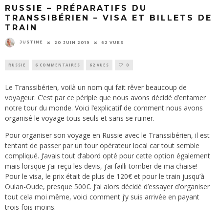
RUSSIE – PRÉPARATIFS DU
TRANSSIBÉRIEN – VISA ET BILLETS DE
TRAIN
JUSTINE
20 JUIN 2019
62 VUES
RUSSIE
6 COMMENTAIRES
62 VUES
0
Le Transsibérien, voilà un nom qui fait rêver beaucoup de
voyageur. C’est par ce périple que nous avons décidé d’entamer
notre tour du monde. Voici l’explicatif de comment nous avons
organisé le voyage tous seuls et sans se ruiner.
Pour organiser son voyage en Russie avec le Transsibérien, il est
tentant de passer par un tour opérateur local car tout semble
compliqué. J’avais tout d’abord opté pour cette option également
mais lorsque j’ai reçu les devis, j’ai failli tomber de ma chaise!
Pour le visa, le prix était de plus de 120€ et pour le train jusqu’à
Oulan-Oude, presque 500€. J’ai alors décidé d’essayer d’organiser
tout cela moi même, voici comment j’y suis arrivée en payant
trois fois moins.