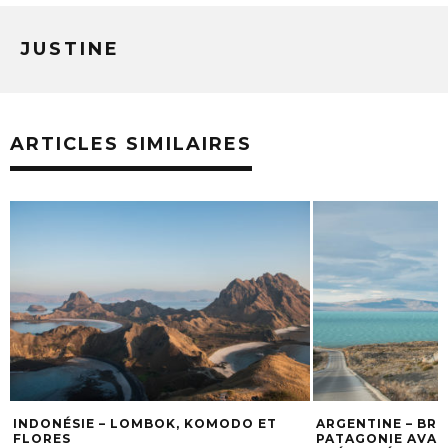
JUSTINE
ARTICLES SIMILAIRES
KOMODO ET
ARGENTINE – BREF APERÇU DE LA
CHI
PATAGONIE AVANT NOTRE RETOUR
TOU