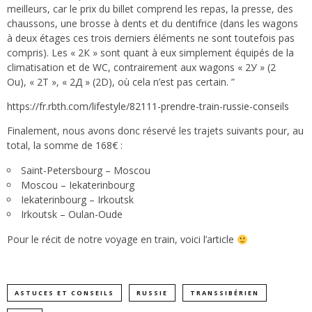
meilleurs, car le prix du billet comprend les repas, la presse, des
chaussons, une brosse à dents et du dentifrice (dans les wagons
à deux étages ces trois derniers éléments ne sont toutefois pas
compris). Les « 2К » sont quant à eux simplement équipés de la
climatisation et de WC, contrairement aux wagons « 2У » (2
Ou), « 2Т », « 2Д » (2D), où cela n’est pas certain. ”
https://fr.rbth.com/lifestyle/82111-prendre-train-russie-conseils
Finalement, nous avons donc réservé les trajets suivants pour, au
total, la somme de 168€ :
Saint-Petersbourg – Moscou
Moscou – Iekaterinbourg
Iekaterinbourg – Irkoutsk
Irkoutsk – Oulan-Oude
Pour le récit de notre voyage en train,
voici l’article
ASTUCES ET CONSEILS
RUSSIE
TRANSSIBÉRIEN