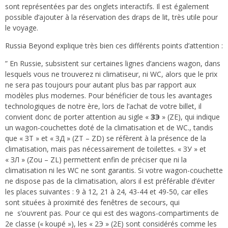
sont représentées par des onglets interactifs. Il est également
possible d’ajouter à la réservation des draps de lit, très utile pour
le voyage.
Russia Beyond
explique très bien ces différents points d’attention :
” En Russie, subsistent sur certaines lignes d’anciens wagon, dans
lesquels vous ne trouverez ni climatiseur, ni WC, alors que le prix
ne sera pas toujours pour autant plus bas par rapport aux
modèles plus modernes. Pour bénéficier de tous les avantages
technologiques de notre ère, lors de l’achat de votre billet, il
convient donc de porter attention au sigle «
ЗЭ
» (ZE), qui indique
un wagon-couchettes doté de la climatisation et de WC., tandis
que « ЗТ » et « ЗД » (ZT – ZD) se réfèrent à la présence de la
climatisation, mais pas nécessairement de toilettes. « ЗУ » et
« ЗЛ » (Zou – ZL) permettent enfin de préciser que ni la
climatisation ni les WC ne sont garantis. Si votre wagon-couchette
ne dispose pas de la climatisation, alors il est préférable d’éviter
les places suivantes : 9 à 12, 21 à 24, 43-44 et 49-50, car elles
sont situées à proximité des fenêtres de secours, qui
ne s’ouvrent pas. Pour ce qui est des wagons-compartiments de
2e classe (« koupé »), les « 2Э » (2E) sont considérés comme les