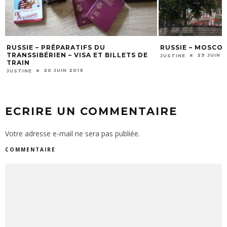
RUSSIE – MOSCOU EN 3 JOURS
POLYN
BILLETS DE
MOO
29 JUIN 2019
JUSTINE
JUSTI
ECRIRE UN COMMENTAIRE
Votre adresse e-mail ne sera pas publiée.
COMMENTAIRE