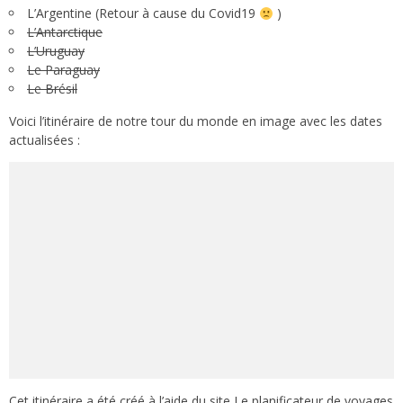
L’Argentine
(
Retour à cause du Covid19
)
L’Antarctique
L’Uruguay
Le Paraguay
Le Brésil
Voici l’itinéraire de notre tour du monde en image avec les dates
actualisées :
Cet itinéraire
a été créé à l’aide du site
Le planificateur de voyages