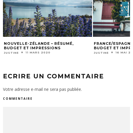
FRANCE/ESPAGNE ROADTRIP – RÉSUMÉ,
NÉPAL – POON 
BUDGET ET IMPRESSIONS
POKHARA SANS
16 MAI 2019
2 OCT
JUSTINE
JUSTINE
ECRIRE UN COMMENTAIRE
Votre adresse e-mail ne sera pas publiée.
COMMENTAIRE