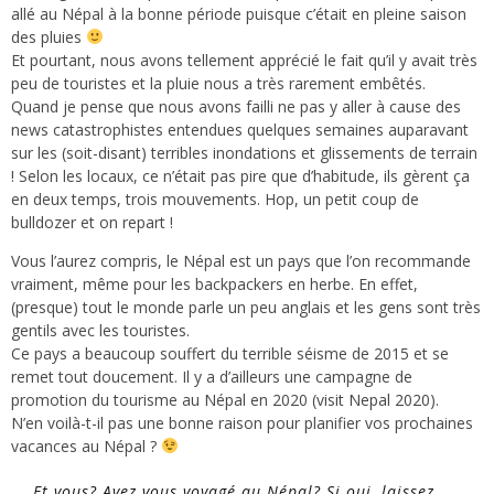
allé au Népal à la bonne période puisque c’était en pleine saison
des pluies
Et pourtant, nous avons tellement apprécié le fait qu’il y avait très
peu de touristes et la pluie nous a très rarement embêtés.
Quand je pense que nous avons failli ne pas y aller à cause des
news catastrophistes entendues quelques semaines auparavant
sur les (soit-disant) terribles inondations et glissements de terrain
! Selon les locaux, ce n’était pas pire que d’habitude, ils gèrent ça
en deux temps, trois mouvements. Hop, un petit coup de
bulldozer et on repart !
Vous l’aurez compris, le Népal est un pays que l’on recommande
vraiment, même pour les backpackers en herbe. En effet,
(presque) tout le monde parle un peu anglais et les gens sont très
gentils avec les touristes.
Ce pays a beaucoup souffert du terrible séisme de 2015 et se
remet tout doucement. Il y a d’ailleurs une campagne de
promotion du tourisme au Népal en 2020 (
visit Nepal 2020
).
N’en voilà-t-il pas une bonne raison pour planifier vos prochaines
vacances au Népal ?
Et vous? Avez vous voyagé au Népal? Si oui, laissez