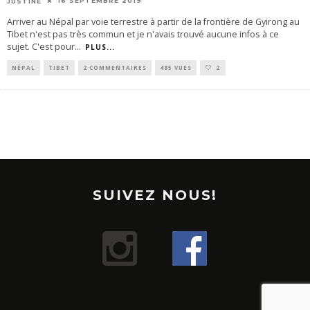
16 SEPTEMBRE 2019
JUSTINE
Arriver au Népal par voie terrestre à partir de la frontière de Gyirong au
Tibet n'est pas très commun et je n'avais trouvé aucune infos à ce
sujet. C'est pour
...
PLUS...
NÉPAL
TIBET
2 COMMENTAIRES
485 VUES
2
SUIVEZ NOUS!