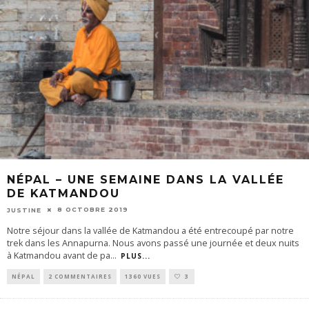
NÉPAL – UNE SEMAINE DANS LA VALLÉE
DE KATMANDOU
8 OCTOBRE 2019
JUSTINE
Notre séjour dans la vallée de Katmandou a été entrecoupé par notre
trek dans les Annapurna. Nous avons passé une journée et deux nuits
à Katmandou avant de pa
...
PLUS...
NÉPAL
2 COMMENTAIRES
1360 VUES
3