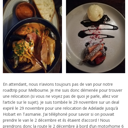
En attendant, nous n’avions toujours pas de van pour notre
roadtrip pour Melbourne. Je me suis donc démenée pour trouver
une relocation (si vous ne voyez pas de quoi je parle, allez voir
l’article sur le sujet). Je suis tombée le 29 novembre sur un deal
expiré le 29 novembre pour une relocation de Adelaide jusqu’à
Hobart en Tasmanie. J’ai téléphoné pour savoir si on pouvait
prendre le van le 2 décembre et ils étaient d’accord ! Nous
prendrons donc la route le 2 décembre à bord d’un motorhome 6